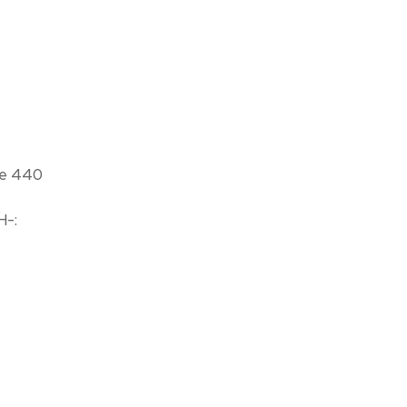
nte 440
H-: