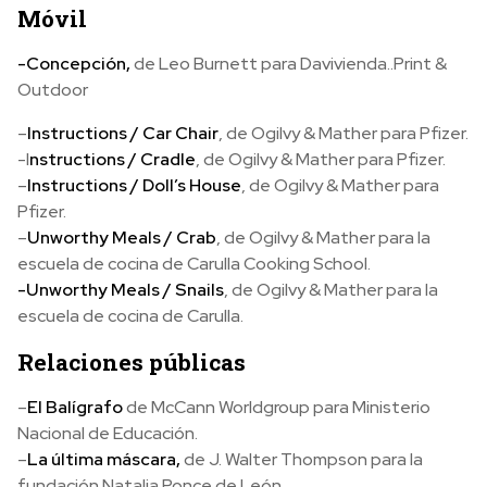
Móvil
-Concepción,
de Leo Burnett para Davivienda..Print &
Outdoor
–
Instructions / Car Chair
, de Ogilvy & Mather para Pfizer.
-I
nstructions / Cradle
, de Ogilvy & Mather para Pfizer.
–
Instructions / Doll’s House
, de Ogilvy & Mather para
Pfizer.
–
Unworthy Meals / Crab
, de Ogilvy & Mather para la
escuela de cocina de Carulla Cooking School.
-Unworthy Meals / Snails
, de Ogilvy & Mather para la
escuela de cocina de Carulla.
Relaciones públicas
–
El Balígrafo
de McCann Worldgroup para Ministerio
Nacional de Educación.
–
La última máscara,
de J. Walter Thompson para la
fundación Natalia Ponce de León.