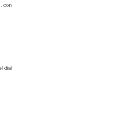
, con
l dial