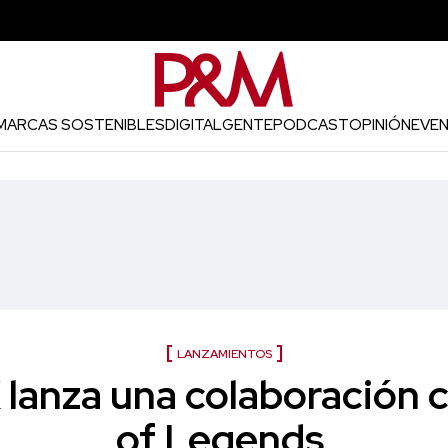
MARCAS SOSTENIBLES
DIGITAL
GENTE
PODCAST
OPINIÓN
EVE
LANZAMIENTOS
anza una colaboración 
of Legends