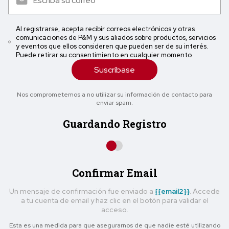
Al registrarse, acepta recibir correos electrónicos y otras
comunicaciones de P&M y sus aliados sobre productos, servicios
y eventos que ellos consideren que pueden ser de su interés.
Puede retirar su consentimiento en cualquier momento
Suscríbase
Nos comprometemos a no utilizar su información de contacto para
enviar spam.
Guardando Registro
Confirmar Email
Un mensaje de confirmación fue enviado a
{{email2}}
. Accede
a tu cuenta de email y haz clic en el botón para validar el
acceso.
Esta es una medida para que asegurarnos de que nadie esté utilizando