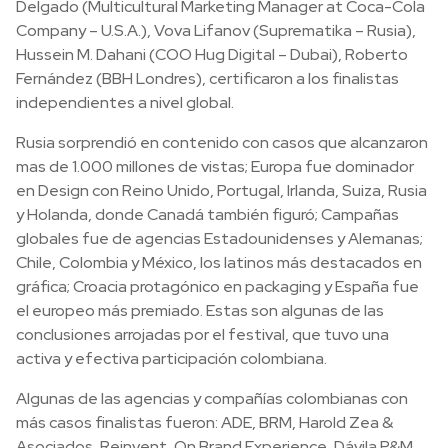
Delgado (Multicultural Marketing Manager at Coca-Cola
Company – U.S.A.), Vova Lifanov (Suprematika – Rusia),
Hussein M. Dahani (COO Hug Digital – Dubai), Roberto
Fernández (BBH Londres), certificaron a los finalistas
independientes a nivel global.
Rusia sorprendió en contenido con casos que alcanzaron
mas de 1.000 millones de vistas; Europa fue dominador
en Design con Reino Unido, Portugal, Irlanda, Suiza, Rusia
y Holanda, donde Canadá también figuró; Campañas
globales fue de agencias Estadounidenses y Alemanas;
Chile, Colombia y México, los latinos más destacados en
gráfica; Croacia protagónico en packaging y España fue
el europeo más premiado. Estas son algunas de las
conclusiones arrojadas por el festival, que tuvo una
activa y efectiva participación colombiana.
Algunas de las agencias y compañías colombianas con
más casos finalistas fueron: ADE, BRM, Harold Zea &
Asociados, Reinvent, On Brand Experience, Dávila P&M,