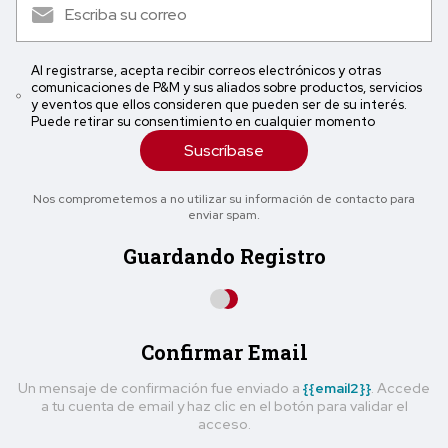
Al registrarse, acepta recibir correos electrónicos y otras
comunicaciones de P&M y sus aliados sobre productos, servicios
y eventos que ellos consideren que pueden ser de su interés.
Puede retirar su consentimiento en cualquier momento
Suscríbase
Nos comprometemos a no utilizar su información de contacto para
enviar spam.
Guardando Registro
Confirmar Email
Un mensaje de confirmación fue enviado a
{{email2}}
. Accede
a tu cuenta de email y haz clic en el botón para validar el
acceso.