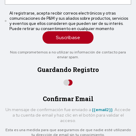
Al registrarse, acepta recibir correos electrónicos y otras
comunicaciones de P&M y sus aliados sobre productos, servicios
y eventos que ellos consideren que pueden ser de su interés.
Puede retirar su consentimiento en cualquier momento
Suscríbase
Nos comprometemos a no utilizar su información de contacto para
enviar spam.
Guardando Registro
Confirmar Email
Un mensaje de confirmación fue enviado a
{{email2}}
. Accede
a tu cuenta de email y haz clic en el botón para validar el
acceso.
Esta es una medida para que asegurarnos de que nadie esté utilizando
tu dirección de email sin tu conocimiento.