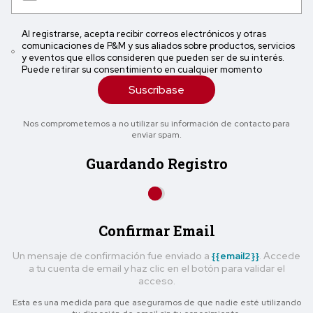
Al registrarse, acepta recibir correos electrónicos y otras
comunicaciones de P&M y sus aliados sobre productos, servicios
y eventos que ellos consideren que pueden ser de su interés.
Puede retirar su consentimiento en cualquier momento
Suscríbase
Nos comprometemos a no utilizar su información de contacto para
enviar spam.
Guardando Registro
Confirmar Email
Un mensaje de confirmación fue enviado a
{{email2}}
. Accede
a tu cuenta de email y haz clic en el botón para validar el
acceso.
Esta es una medida para que asegurarnos de que nadie esté utilizando