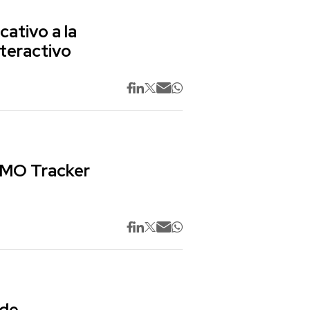
cativo a la
nteractivo
 CMO Tracker
 de