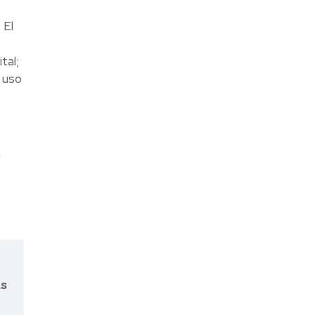
 El
tal;
 uso
,
as