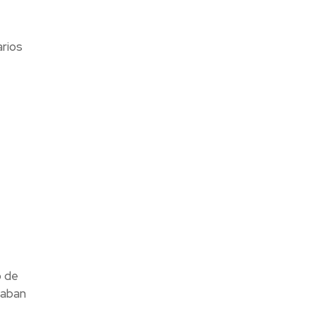
arios
o de
taban