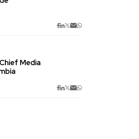
 de
 Chief Media
ombia