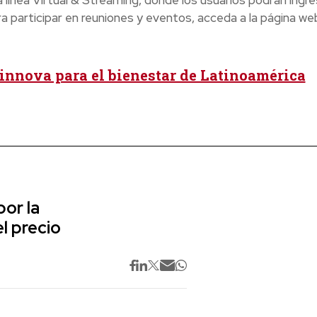
línea Virtual & Streaming, donde los usuarios podrán ingre
ra participar en reuniones y eventos, acceda a la página we
innova para el bienestar de Latinoamérica
or la
l precio