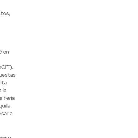
ntos,
9 en
nCIT).
puestas
ita
 la
a feria
uilla,
esar a