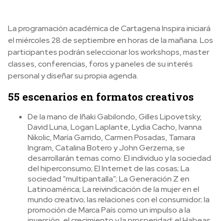
La programación académica de Cartagena Inspira iniciará
el miércoles 28 de septiembre en horas de la mañana. Los
participantes podrán seleccionar los workshops, master
classes, conferencias, foros y paneles de su interés
personal y diseñar su propia agenda.
55 escenarios en formatos creativos
De la mano de Iñaki Gabilondo, Gilles Lipovetsky,
David Luna, Logan Laplante, Lydia Cacho, Ivanna
Nikolic, María Garrido, Carmen Posadas, Tamara
Ingram, Catalina Botero y John Gerzema, se
desarrollarán temas como: El individuo y la sociedad
del hiperconsumo; El Internet de las cosas; La
sociedad “multipantalla”; La Generación Z en
Latinoamérica; La reivindicación de la mujer en el
mundo creativo; las relaciones con el consumidor; la
promoción de Marca País como un impulso a la
inversión, el crecimiento y la prosperidad; el Habeas