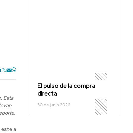
El pulso de la compra
directa
o
. Esta
30 de junio 2026
levan
eporte.
 este a