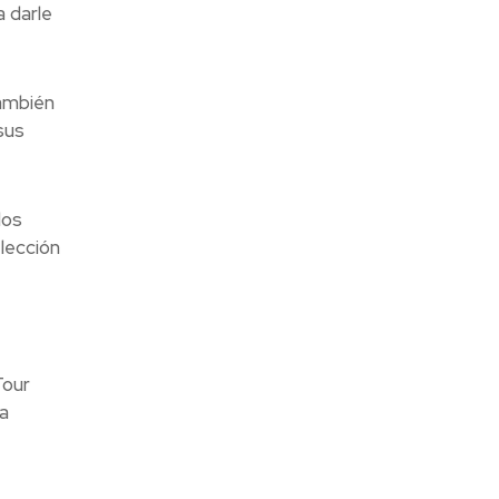
a darle
También
sus
los
lección
Tour
a