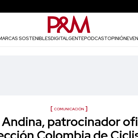
MARCAS SOSTENIBLES
DIGITAL
GENTE
PODCAST
OPINIÓN
EVE
COMUNICACIÓN
Andina, patrocinador ofic
ección Colombia de Cicl