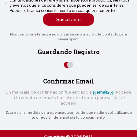
comunicaciones de P&M y sus aliados sobre productos, servicios
y eventos que ellos consideren que pueden ser de su interés.
Puede retirar su consentimiento en cualquier momento
Suscríbase
Nos comprometemos a no utilizar su información de contacto para
enviar spam.
Guardando Registro
Confirmar Email
Un mensaje de confirmación fue enviado a
{{email2}}
. Accede
a tu cuenta de email y haz clic en el botón para validar el
acceso.
Esta es una medida para que asegurarnos de que nadie esté utilizando
tu dirección de email sin tu conocimiento.
Copyright © 2026 P&M.