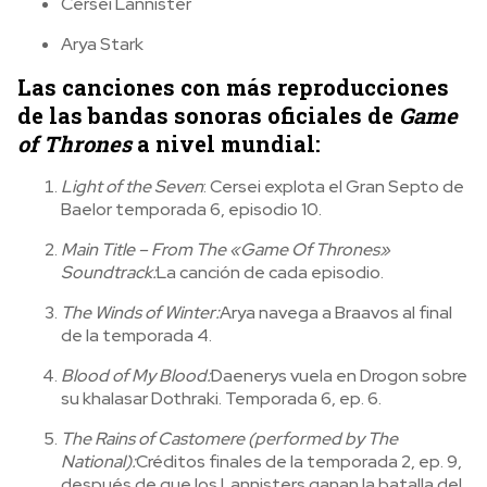
Cersei Lannister
Arya Stark
Las canciones con más reproducciones
de las bandas sonoras oficiales de
Game
of Thrones
a nivel mundial
:
Light of the Seven
:
Cersei explota el Gran Septo de
Baelor temporada 6, episodio 10.
Main Title – From The «Game Of Thrones»
Soundtrack
:
La canción de cada episodio.
The Winds of Winter
:
Arya navega a Braavos al final
de la temporada 4.
Blood of My Blood
:
Daenerys vuela en Drogon sobre
su khalasar Dothraki. Temporada 6, ep. 6.
The Rains of Castomere (performed by
The
National)
:
Créditos finales de la temporada 2, ep. 9,
después de que los Lannisters ganan la batalla del