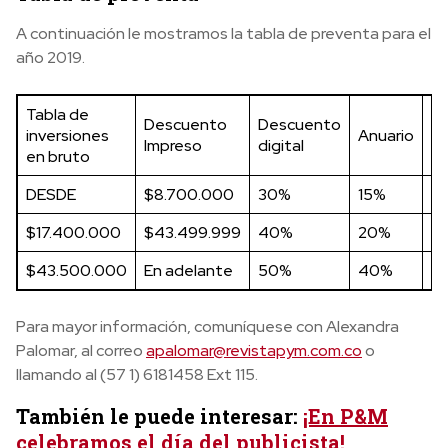
A continuación le mostramos la tabla de preventa para el
año 2019.
Tabla de
Descuento
Descuento
inversiones
Anuario
E
Impreso
digital
en bruto
DESDE
$8.700.000
30%
15%
3
$17.400.000
$43.499.999
40%
20%
3
$43.500.000
En adelante
50%
40%
4
Para mayor información, comuníquese con Alexandra
Palomar, al correo
apalomar@revistapym.com.co
o
llamando al (57 1) 6181458 Ext 115.
También le puede interesar:
¡En P&M
celebramos el día del publicista!