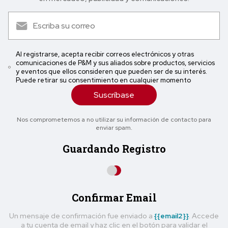
Al registrarse, acepta recibir correos electrónicos y otras
comunicaciones de P&M y sus aliados sobre productos, servicios
y eventos que ellos consideren que pueden ser de su interés.
Puede retirar su consentimiento en cualquier momento
Suscríbase
Nos comprometemos a no utilizar su información de contacto para
enviar spam.
Guardando Registro
Confirmar Email
Un mensaje de confirmación fue enviado a
{{email2}}
. Accede
a tu cuenta de email y haz clic en el botón para validar el