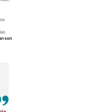
 se
las
an son
cia