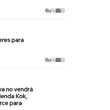
res para
va no vendrá
lenda Kok,
rce para