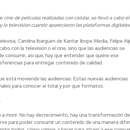
e cine de películas realizadas con celular, se llevó a cabo el
 la televisión cuando aparecieron las plataformas digitales
evisa, Carolina Ibargüen de Kantar Ibope Media, Felipe Alj
cabo con la televisión o el cine, sino que las audiencias se
e consumir, así que, hay que entender que quiere ese
eferencias para entregar contenido de calidad.
que está moviendo las audiencias. Estas nuevas audiencias
onales para conocer el total y por qué formatos.
?
van a morir. No hay decrecimiento, hay una transformación d
irve para poder consumir un contenido de una manera difer
mente todos, cómo vamos a hacer para atraer a ese consum