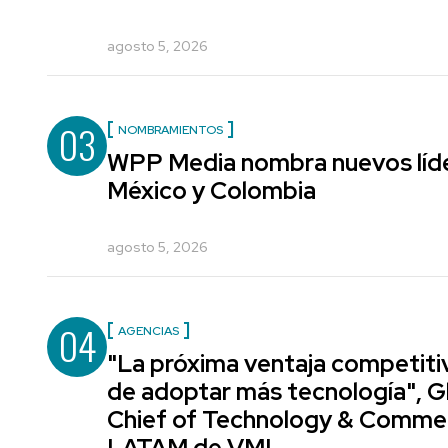
agosto 5, 2026
03
NOMBRAMIENTOS
WPP Media nombra nuevos líde
México y Colombia
agosto 5, 2026
04
AGENCIAS
"La próxima ventaja competiti
de adoptar más tecnología", G
Chief of Technology & Comme
LATAM de VML