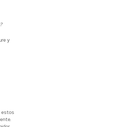
?
ure y
e estos
ente.
idor,