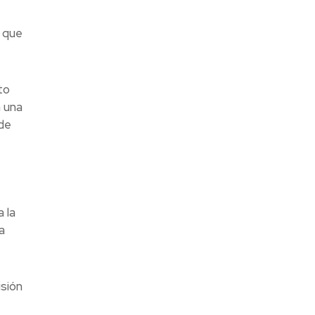
s que
to
a una
 de
 la
a
sión