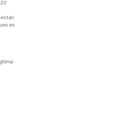
120
 están
pues es
gítima