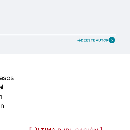
DE ESTE AUTOR
pasos
al
n
on