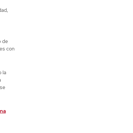
dad,
o de
tes con
 la
a
 se
una