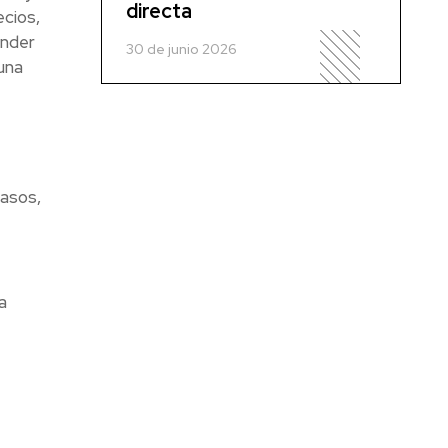
directa
ecios,
ender
30 de junio 2026
una
casos,
a