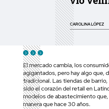
vio veni
CAROLINA LÓPEZ
El mercado cambia, los consumido
agigantados, pero hay algo que, d
tradicional. Las tiendas de barri
sido el corazón del retail en Lat
modelos de abastecimiento que, 
manera que hace 30 años.