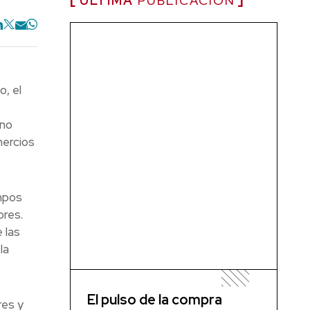
ÚLTIMA
PUBLICACIÓN
o, el
 no
mercios
empos
ores.
 las
la
El pulso de la compra
res y