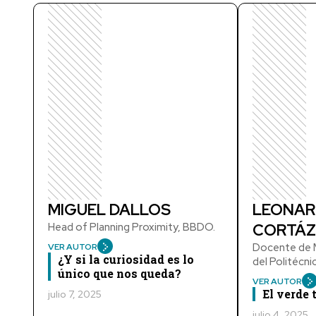
MIGUEL DALLOS
LEONAR
Head of Planning Proximity, BBDO.
CORTÁZ
Docente de M
VER AUTOR
¿Y si la curiosidad es lo
del Politécn
único que nos queda?
VER AUTOR
El verde
julio 7, 2025
julio 4, 2025