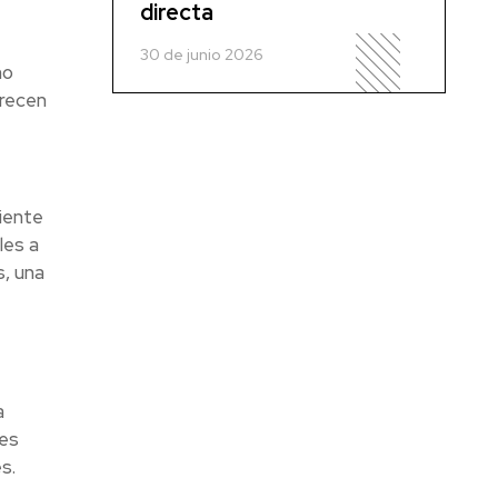
directa
30 de junio 2026
no
frecen
iente
les a
s, una
a
des
s.