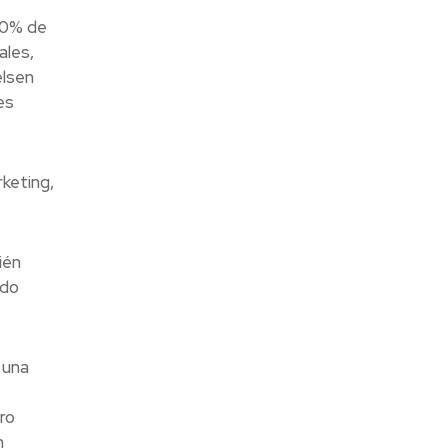
60% de
ales,
elsen
es
keting,
ién
ndo
 una
ro
n