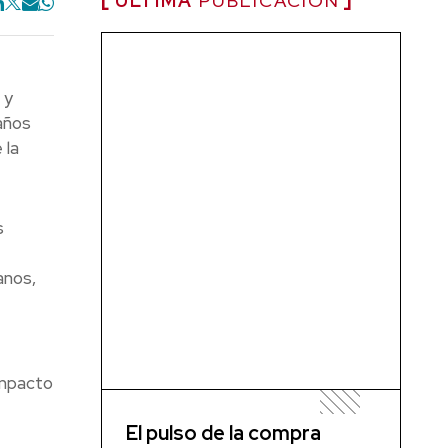
ÚLTIMA
PUBLICACIÓN
 y
años
 la
s
anos,
impacto
El pulso de la compra