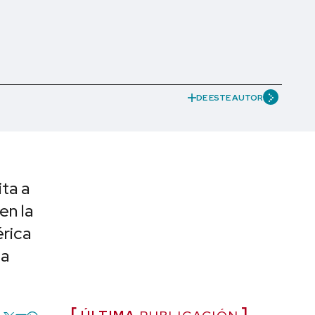
DE ESTE AUTOR
ta a
en la
rica
la