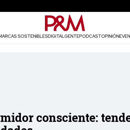
MARCAS SOSTENIBLES
DIGITAL
GENTE
PODCAST
OPINIÓN
EVE
midor consciente: tend