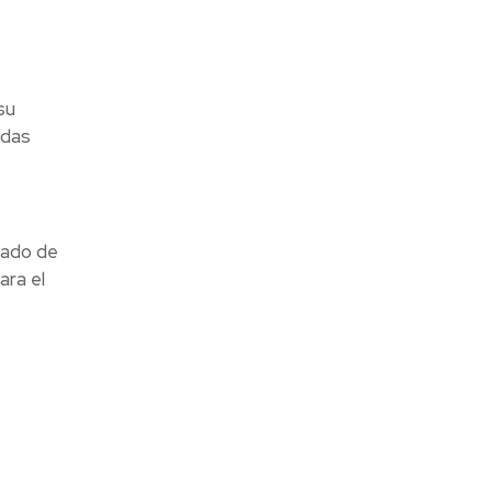
su
adas
ltado de
ara el