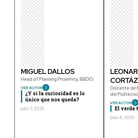
MIGUEL DALLOS
LEONAR
Head of Planning Proximity, BBDO.
CORTÁZ
Docente de M
VER AUTOR
¿Y si la curiosidad es lo
del Politécn
único que nos queda?
VER AUTOR
El verde
julio 7, 2025
julio 4, 2025