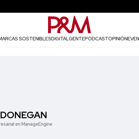
MARCAS SOSTENIBLES
DIGITAL
GENTE
PODCAST
OPINIÓN
EVE
 DONEGAN
resarial en ManageEngine