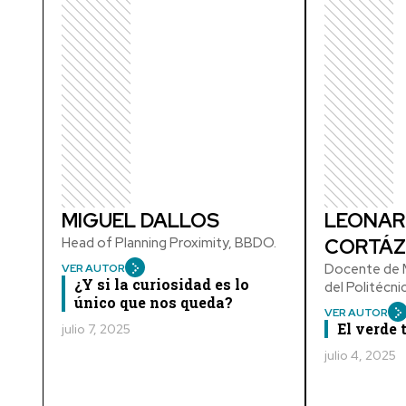
MIGUEL DALLOS
LEONAR
Head of Planning Proximity, BBDO.
CORTÁZ
Docente de M
VER AUTOR
¿Y si la curiosidad es lo
del Politécn
único que nos queda?
VER AUTOR
El verde
julio 7, 2025
julio 4, 2025