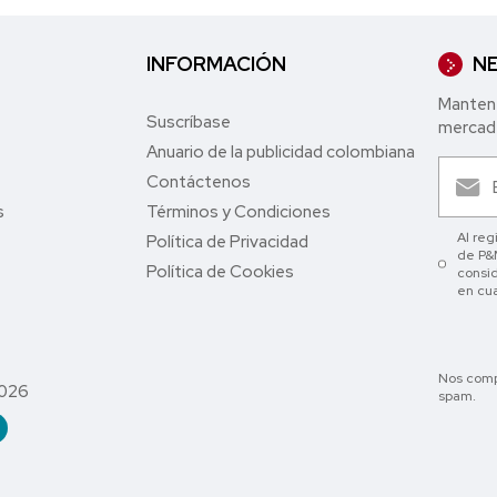
INFORMACIÓN
NE
Mantent
Suscríbase
mercade
Anuario de la publicidad colombiana
Contáctenos
s
Términos y Condiciones
Al reg
Política de Privacidad
de P&M
Política de Cookies
consid
en cu
Nos comp
2026
spam.