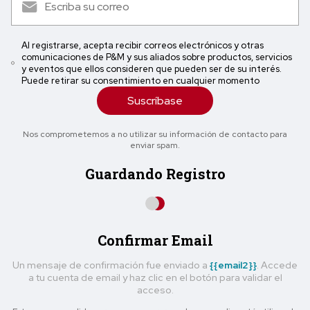
Al registrarse, acepta recibir correos electrónicos y otras
comunicaciones de P&M y sus aliados sobre productos, servicios
y eventos que ellos consideren que pueden ser de su interés.
Puede retirar su consentimiento en cualquier momento
Suscríbase
Nos comprometemos a no utilizar su información de contacto para
enviar spam.
Guardando Registro
Confirmar Email
Un mensaje de confirmación fue enviado a
{{email2}}
. Accede
a tu cuenta de email y haz clic en el botón para validar el
acceso.