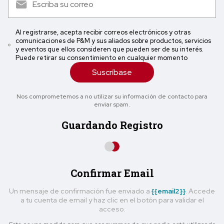
Al registrarse, acepta recibir correos electrónicos y otras
comunicaciones de P&M y sus aliados sobre productos, servicios
y eventos que ellos consideren que pueden ser de su interés.
Puede retirar su consentimiento en cualquier momento
Suscríbase
Nos comprometemos a no utilizar su información de contacto para
enviar spam.
Guardando Registro
Confirmar Email
Un mensaje de confirmación fue enviado a
{{email2}}
. Accede
a tu cuenta de email y haz clic en el botón para validar el
acceso.