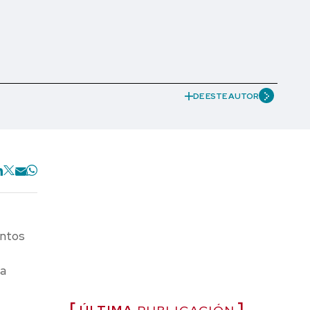
DE ESTE AUTOR
entos
na