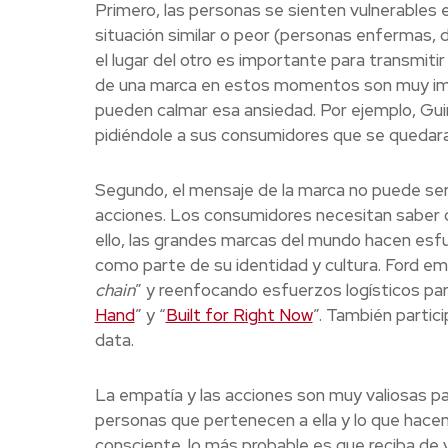
Primero, las personas se sienten vulnerable
situación similar o peor (personas enfermas
el lugar del otro es importante para transmiti
de una marca en estos momentos son muy imp
pueden calmar esa ansiedad. Por ejemplo, Gui
pidiéndole a sus consumidores que se quedara
Segundo, el mensaje de la marca no puede ser
acciones. Los consumidores necesitan saber q
ello, las grandes marcas del mundo hacen esfue
como parte de su identidad y cultura. Ford em
chain
” y reenfocando esfuerzos logísticos para
Hand
” y “
Built for Right Now
”. También partic
data.
La empatía y las acciones son muy valiosas p
personas que pertenecen a ella y lo que hacen
consciente, lo más probable es que reciba de v