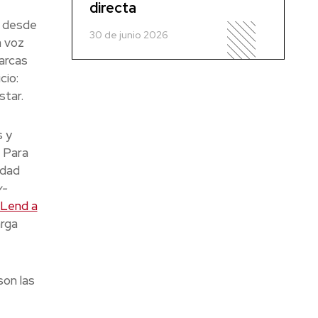
directa
s desde
30 de junio 2026
a voz
arcas
cio:
star.
s y
Para
idad
y-
 Lend a
arga
son las