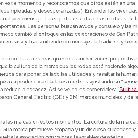
s en este momento y reconocemos que otros están en una
, desempleadas y desesperanzadas). Entender las vivencia
r cualquier mensaje. La empatía es crítica. Los matices de l
ortantes. Las personas buscan ayuda y consuelo y las m
nness cambió el enfoque en las celebraciones de San Patri
n en casa y transmitiendo un mensaje de tradición y biene
 inocuo. Las personas quieren escuchar voces propositiva
ue la cultura de la marca que los rodea
está haciendo algo.
rzos para poner de lado las utilidades y resaltar la human
pezó a producir ventiladores médicos ajustando su “
suppl
 reducir la escasez. Así se ve en los comerciales: “
Built to
iparon General Electric (GE) y 3M, marcas mundiales y de l
ara las marcas en estos momentos. La cultura de la marca 
. Si la marca promueve empatía y un discurso cuidadoso y
uelta la asociación con valores favorables desde los