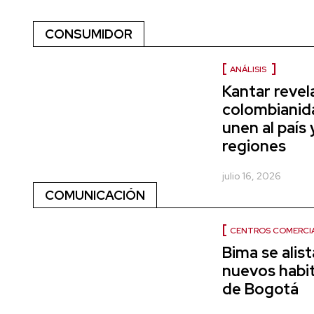
CONSUMIDOR
ANÁLISIS
Kantar revel
colombianida
unen al país 
regiones
julio 16, 2026
COMUNICACIÓN
CENTROS COMERCI
Bima se alist
nuevos habi
de Bogotá