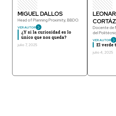
MIGUEL DALLOS
LEONAR
Head of Planning Proximity, BBDO.
CORTÁZ
Docente de M
VER AUTOR
¿Y si la curiosidad es lo
del Politécn
único que nos queda?
VER AUTOR
El verde
julio 7, 2025
julio 4, 2025