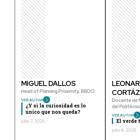
MIGUEL DALLOS
LEONAR
Head of Planning Proximity, BBDO.
CORTÁZ
Docente de M
VER AUTOR
¿Y si la curiosidad es lo
del Politécn
único que nos queda?
VER AUTOR
El verde
julio 7, 2025
julio 4, 2025