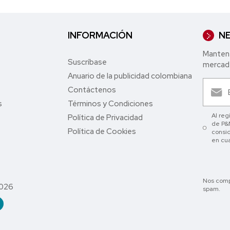
INFORMACIÓN
NE
Mantent
Suscríbase
mercade
Anuario de la publicidad colombiana
Contáctenos
s
Términos y Condiciones
Al reg
Política de Privacidad
de P&M
Política de Cookies
consid
en cu
Nos comp
2026
spam.