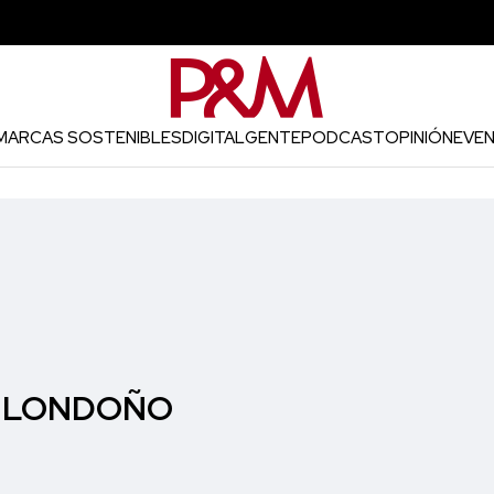
MARCAS SOSTENIBLES
DIGITAL
GENTE
PODCAST
OPINIÓN
EVE
D LONDOÑO