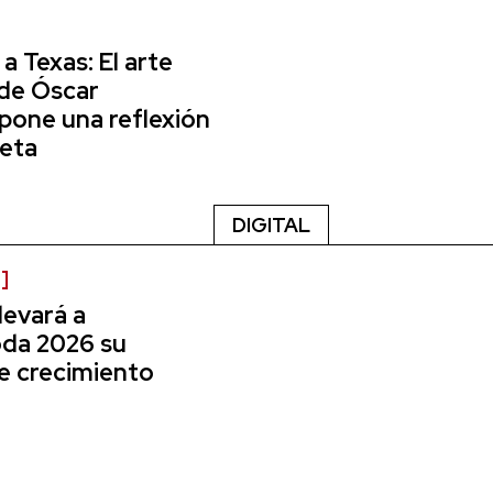
a Texas: El arte
de Óscar
xpone una reflexión
neta
DIGITAL
evará a
da 2026 su
e crecimiento