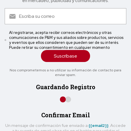
en mercadeo, publicidad y comunicaciones.
Al registrarse, acepta recibir correos electrónicos y otras
comunicaciones de P&M y sus aliados sobre productos, servicios
y eventos que ellos consideren que pueden ser de su interés.
Puede retirar su consentimiento en cualquier momento
Suscríbase
Nos comprometemos a no utilizar su información de contacto para
enviar spam.
Guardando Registro
Confirmar Email
Un mensaje de confirmación fue enviado a
{{email2}}
. Accede
a tu cuenta de email y haz clic en el botón para validar el