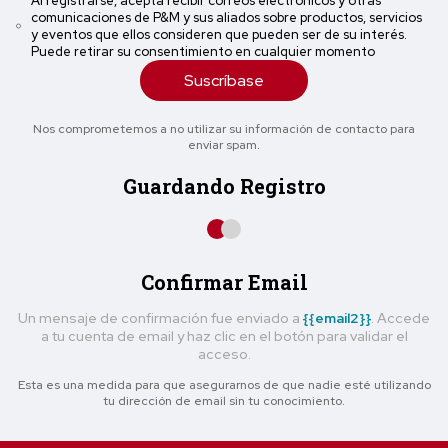
Al registrarse, acepta recibir correos electrónicos y otras
comunicaciones de P&M y sus aliados sobre productos, servicios
y eventos que ellos consideren que pueden ser de su interés.
Puede retirar su consentimiento en cualquier momento
Suscríbase
Nos comprometemos a no utilizar su información de contacto para
enviar spam.
Guardando Registro
Confirmar Email
Un mensaje de confirmación fue enviado a
{{email2}}
. Accede
a tu cuenta de email y haz clic en el botón para validar el
acceso.
Esta es una medida para que asegurarnos de que nadie esté utilizando
tu dirección de email sin tu conocimiento.