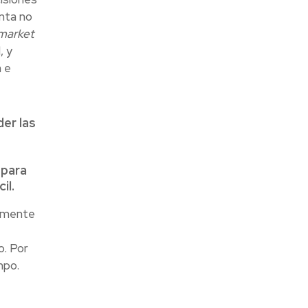
unta no
market
, y
a e
er las
 para
il.
lemente
o. Por
mpo.