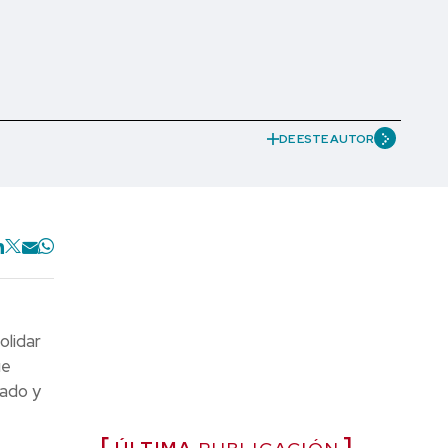
DE ESTE AUTOR
olidar
ue
cado y