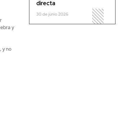
directa
30 de junio 2026
r
ebra y
, y no