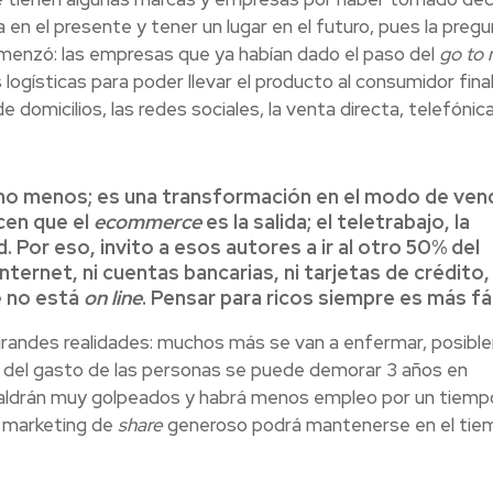
 en el presente y tener un lugar en el futuro, pues la preg
menzó: las empresas que ya habían dado el paso del
go to 
logísticas para poder llevar el producto al consumidor final
 domicilios, las redes sociales, la venta directa, telefónic
cho menos; es una transformación en el modo de vend
cen que el
ecommerce
es la salida; el teletrabajo, la
ad. Por eso, invito a esos autores a ir al otro 50% del
ternet, ni cuentas bancarias, ni tarjetas de crédito,
e no está
on line
. Pensar para ricos siempre es más fác
randes realidades: muchos más se van a enfermar, posib
a del gasto de las personas se puede demorar 3 años en
saldrán muy golpeados y habrá menos empleo por un tiemp
e marketing de
share
generoso podrá mantenerse en el tie