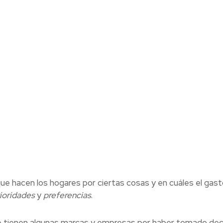
e hacen los hogares por ciertas cosas y en cuáles el gast
ioridades
y
preferencias
.
e tienen algunas marcas y empresas por haber tomado dec