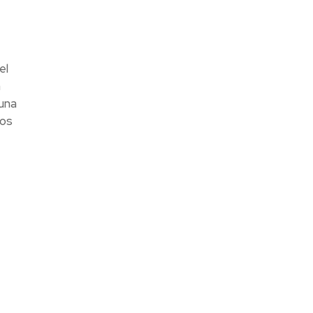
el
n
una
mos