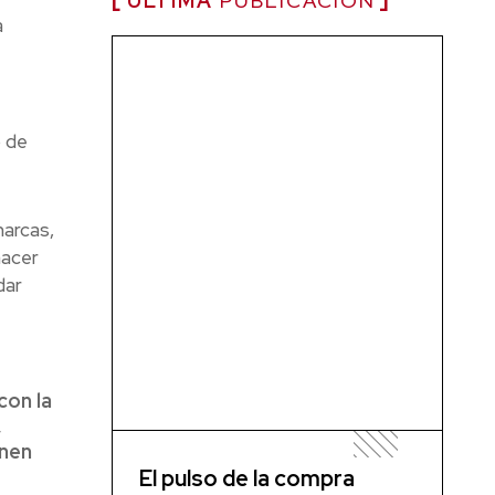
ÚLTIMA
PUBLICACIÓN
a
o de
arcas,
hacer
dar
con la
,
onen
El pulso de la compra