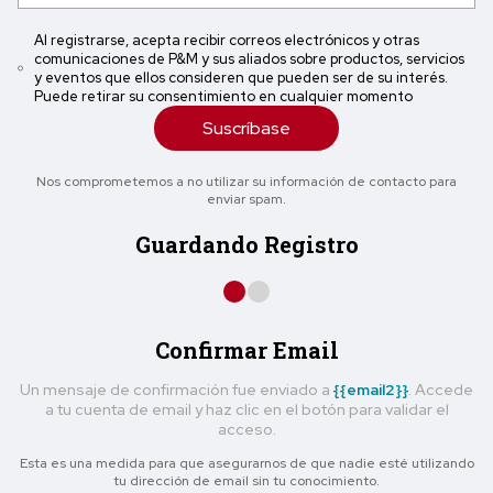
Al registrarse, acepta recibir correos electrónicos y otras
comunicaciones de P&M y sus aliados sobre productos, servicios
y eventos que ellos consideren que pueden ser de su interés.
Puede retirar su consentimiento en cualquier momento
Suscríbase
Nos comprometemos a no utilizar su información de contacto para
enviar spam.
Guardando Registro
Confirmar Email
Un mensaje de confirmación fue enviado a
{{email2}}
. Accede
a tu cuenta de email y haz clic en el botón para validar el
acceso.
Esta es una medida para que asegurarnos de que nadie esté utilizando
tu dirección de email sin tu conocimiento.