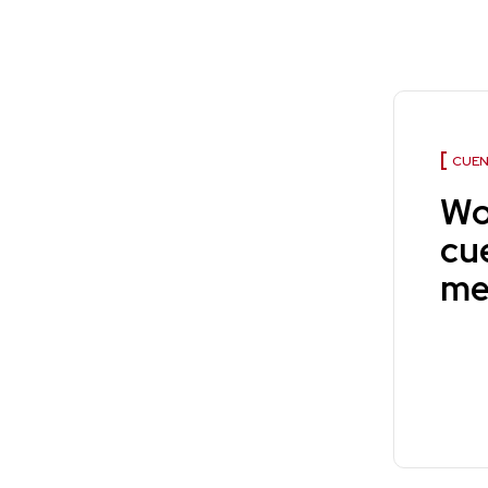
CUEN
Wo
cu
me