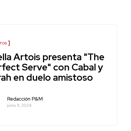
TOS
ella Artois presenta "The
rfect Serve" con Cabal y
rah en duelo amistoso
Redacción P&M
junio 11, 2024