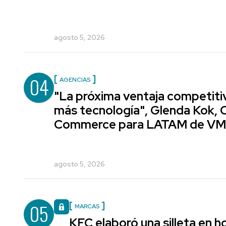
agosto 5, 2026
04
AGENCIAS
"La próxima ventaja competiti
más tecnología", Glenda Kok, 
Commerce para LATAM de V
agosto 5, 2026
05
MARCAS
KFC elaboró una silleta en h