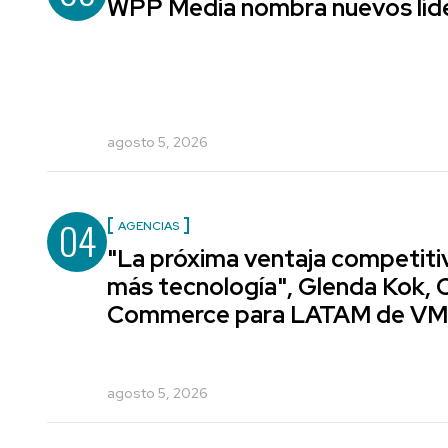
WPP Media nombra nuevos líde
agosto 5, 2026
04
AGENCIAS
"La próxima ventaja competiti
más tecnología", Glenda Kok, 
Commerce para LATAM de V
agosto 5, 2026