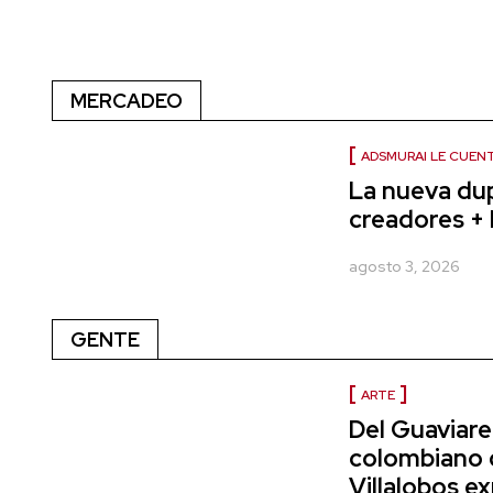
MERCADEO
ADSMURAI LE CUEN
La nueva dup
creadores + 
agosto 3, 2026
GENTE
ARTE
Del Guaviare 
colombiano 
Villalobos e