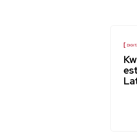
DIGIT
Kw
es
La