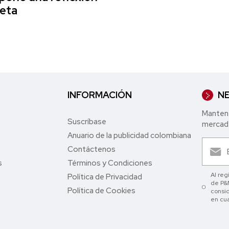
neta
INFORMACIÓN
NE
Mantent
Suscríbase
mercade
Anuario de la publicidad colombiana
Contáctenos
s
Términos y Condiciones
Al reg
Política de Privacidad
de P&M
Política de Cookies
consid
en cu