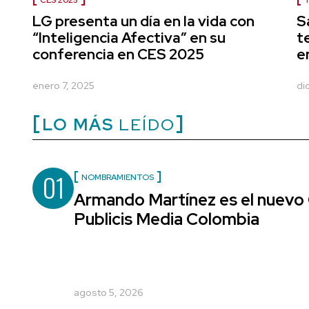
CES 2025
LG presenta un día en la vida con
S
“Inteligencia Afectiva” en su
t
conferencia en CES 2025
e
enero 7, 2025
di
LO MÁS
LEÍDO
01
NOMBRAMIENTOS
Armando Martínez es el nuevo 
Publicis Media Colombia
agosto 5, 2026