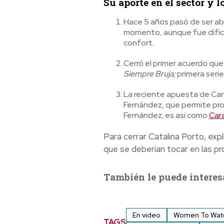
Su aporte en el sector y l
Hace 5 años pasó de ser abo
momento, aunque fue difícil
confort.
Cerró el primer acuerdo que
Siempre Bruja;
primera serie
La reciente apuesta de Carac
Fernández, que permite prod
Fernández; es así como
Cara
Para cerrar Catalina Porto, exp
que se deberían tocar en las pr
También le puede interes
En video
Women To Wat
TAGS