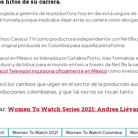
os hitos de su carrera.
gada a gerente de la productora; hoy en día está segura de q
 tomarla porque implicaba dejar atrás su carrera como abogad
 hizo Caracol TV como productora independiente con Netflix par
 original producida en Colombia para aquella plataforma.
ol en México es liderada por Catalina Porto; tras formalizar el
ucir y distribuir para el mundo entero a través de Netflix la s
col Televisión incursiona oficialmente en México
como inversio
licó los cambios que urgen en el sector de la producción aud
oducciones colombianas, y que tal vez no se tocan tanto.
ar:
Women To Watch Series 2021: Andrea Liéva
ch
Women To Watch 2021
Women To Watch Colombia
Wom