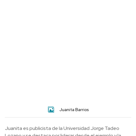
Juanita Barrios
Juanita es publicista de la Universidad Jorge Tadeo
Lozano y se destaca por liderar desde el ejemplo y la