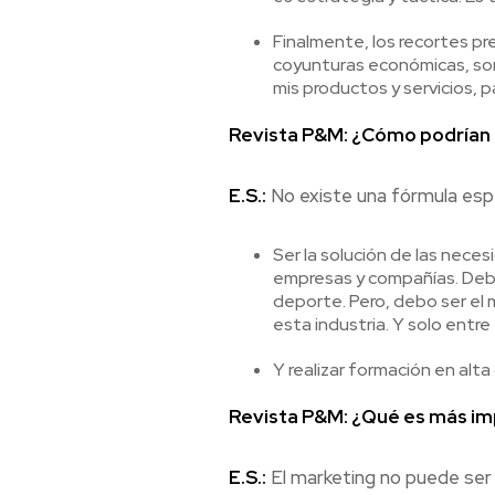
Finalmente, los recortes pr
coyunturas económicas, son
mis productos y servicios, 
Revista P&M: ¿Cómo podrían c
E.S.:
No existe una fórmula espe
Ser la solución de las neces
empresas y compañías. Debo
deporte. Pero, debo ser el 
esta industria. Y solo ent
Y realizar formación en alta 
Revista P&M: ¿Qué es más im
E.S.:
El marketing no puede ser 