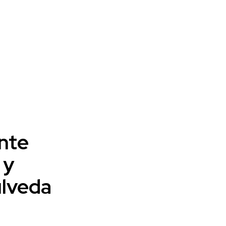
nte
 y
úlveda