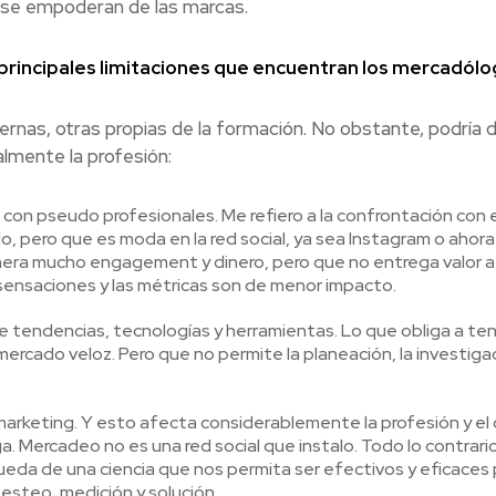
se empoderan de las marcas.
 principales limitaciones que encuentran los mercadól
nas, otras propias de la formación. No obstante, podría de
lmente la profesión:
on pseudo profesionales. Me refiero a la confrontación con e
o, pero que es moda en la red social, ya sea Instagram o ahora
nera mucho engagement y dinero, pero que no entrega valor a 
sensaciones y las métricas son de menor impacto.
e tendencias, tecnologías y herramientas. Lo que obliga a te
ercado veloz. Pero que no permite la planeación, la investigac
marketing. Y esto afecta considerablemente la profesión y el
. Mercadeo no es una red social que instalo. Todo lo contrario
eda de una ciencia que nos permita ser efectivos y eficaces 
testeo, medición y solución.