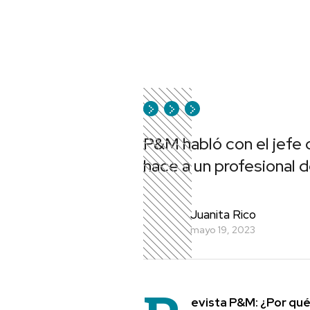
P&M habló con el jefe
hace a un profesional d
Juanita Rico
mayo 19, 2023
evista P&M: ¿Por qu