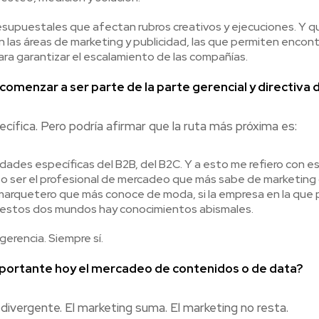
esupuestales que afectan rubros creativos y ejecuciones. Y que
 las áreas de marketing y publicidad, las que permiten encon
para garantizar el escalamiento de las compañías.
omenzar a ser parte de la parte gerencial y directiva 
cífica. Pero podría afirmar que la ruta más próxima es:
idades específicas del B2B, del B2C. Y a esto me refiero con es
 ser el profesional de mercadeo que más sabe de marketing de
marquetero que más conoce de moda, si la empresa en la que p
re estos dos mundos hay conocimientos abismales.
gerencia. Siempre sí.
portante hoy el mercadeo de contenidos o de data?
divergente. El marketing suma. El marketing no resta.