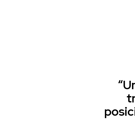
“U
t
posic