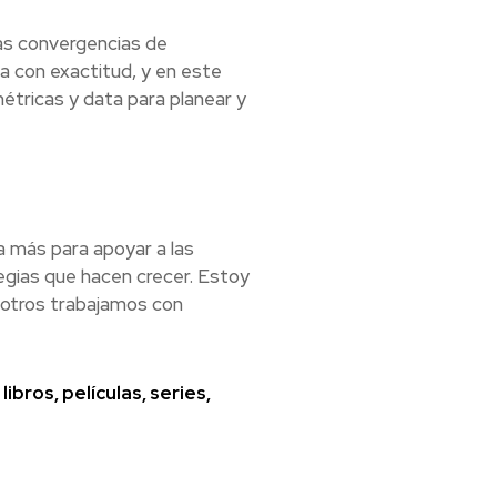
las convergencias de
a con exactitud, y en este
étricas y data para planear y
 más para apoyar a las
egias que hacen crecer. Estoy
osotros trabajamos con
ros, películas, series,