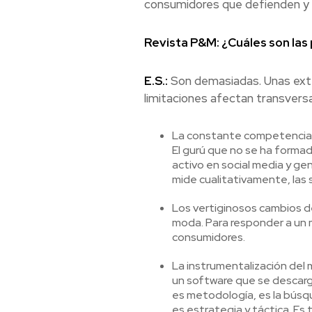
consumidores que defienden y 
Revista P&M: ¿Cuáles son las
E.S.:
Son demasiadas. Unas exter
limitaciones afectan transversa
La constante competencia c
El gurú que no se ha formad
activo en social media y ge
mide cualitativamente, las 
Los vertiginosos cambios d
moda. Para responder a un m
consumidores.
La instrumentalización del 
un software que se descarga
es metodología, es la búsqu
es estrategia y táctica. Es 