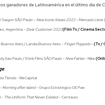
los ganadores de Latinoamérica en el último día de 
 / Saigon SÃO Paulo –
New Iconic Kisses 2022
– Mercado Libre 
res, Argentina –
Dear Customer 2022
(Film Tv / Cinema Sect
 Buenos Aires / Landia Buenos Aires –
Finger Puppets
–
(Tv / 
 Sao Paulo / Stink Films SÃO Paulo –
New Fairies
– Nike
(Onli
ge
ta Tienda
– WeCapital
 –
Morning after island
– Grupo Estratégico GE Pae.
l –
The Uniform That Never Existed
– Centauro.