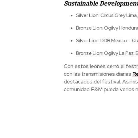
Sustainable Development
Silver Lion: Circus Grey Lima
Bronze Lion: Ogilvy Hondur
Silver Lion: DDB México –
Da
Bronze Lion: Ogilvy La Paz. B
Con estos leones cerró el fest
con las transmisiones diarias
Re
destacados del festival. Asimis
comunidad P&M pueda verlos 