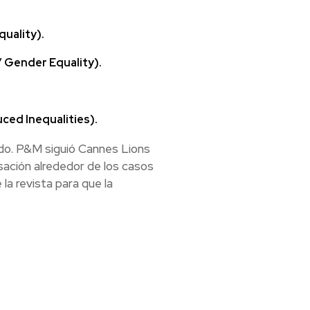
uality).
/ Gender Equality).
ced Inequalities).
ndo. P&M siguió Cannes Lions
sación alrededor de los casos
 la revista para que la