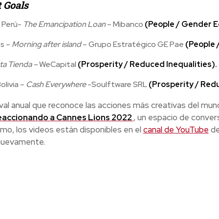
 Goals
, Perú-
The Emancipation Loan
– Mibanco
(People / Gender Eq
as –
Morning after island
– Grupo Estratégico GE Pae
(People 
ta Tienda –
WeCapital
(Prosperity / Reduced Inequalities).
olivia –
Cash Everywhere
-Soulftware SRL
(Prosperity / Redu
ival anual que reconoce las acciones más creativas del mu
accionando a Cannes Lions 2022
, un espacio de conver
mo, los videos están disponibles en el
canal de YouTube
de
nuevamente.