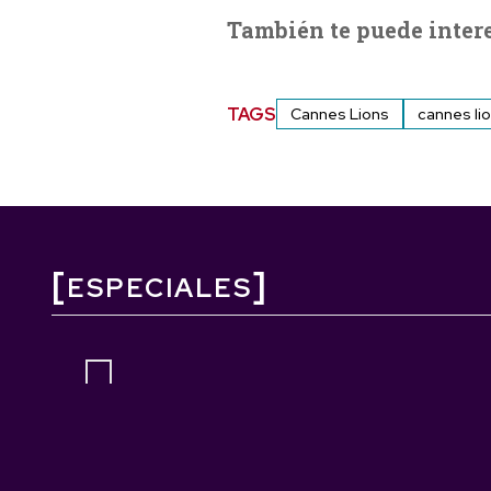
También te puede inter
TAGS
Cannes Lions
cannes li
ESPECIALES