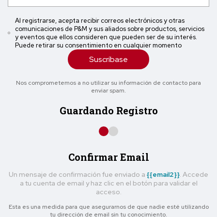
Al registrarse, acepta recibir correos electrónicos y otras
comunicaciones de P&M y sus aliados sobre productos, servicios
y eventos que ellos consideren que pueden ser de su interés.
Puede retirar su consentimiento en cualquier momento
Suscríbase
Nos comprometemos a no utilizar su información de contacto para
enviar spam.
Guardando Registro
Confirmar Email
Un mensaje de confirmación fue enviado a
{{email2}}
. Accede
a tu cuenta de email y haz clic en el botón para validar el
acceso.
Esta es una medida para que asegurarnos de que nadie esté utilizando
tu dirección de email sin tu conocimiento.