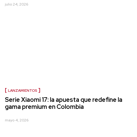
julio 24, 2026
LANZAMIENTOS
Serie Xiaomi 17: la apuesta que redefine la
gama premium en Colombia
mayo 4, 2026