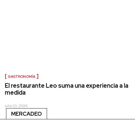
GASTRONOMÍA
El restaurante Leo suma una experiencia a la
medida
julio 23, 2026
MERCADEO