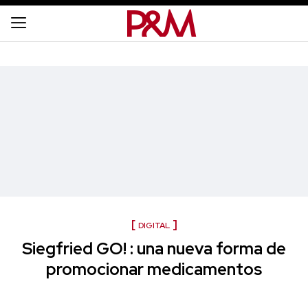
DIGITAL
Siegfried GO! : una nueva forma de
promocionar medicamentos