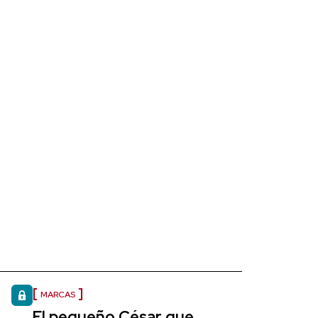
MARCAS
El pequeño César que