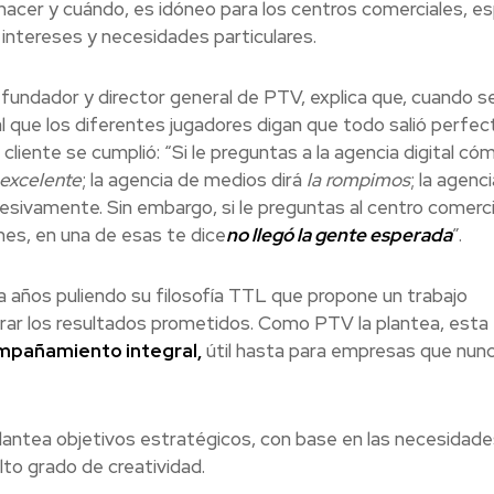
hacer y cuándo, es idóneo para los centros comerciales, e
intereses y necesidades particulares.
, fundador y director general de PTV, explica que, cuando s
al que los diferentes jugadores digan que todo salió perfect
cliente se cumplió: “Si le preguntas a la agencia digital cóm
excelente
; la agencia de medios dirá
la rompimos
; la agenci
cesivamente. Sin embargo, si le preguntas al centro comercia
 mes, en una de esas te dice
no llegó la gente esperada
”.
va años puliendo su filosofía TTL que propone un trabajo
grar los resultados prometidos. Como PTV la plantea, esta
ompañamiento integral,
útil hasta para empresas que nun
antea objetivos estratégicos, con base en las necesidade
lto grado de creatividad.