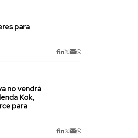
res para
va no vendrá
lenda Kok,
rce para