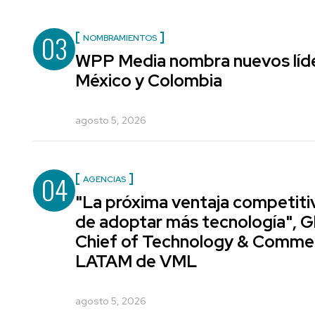
03
NOMBRAMIENTOS
WPP Media nombra nuevos líde
México y Colombia
agosto 5, 2026
04
AGENCIAS
"La próxima ventaja competiti
de adoptar más tecnología", G
Chief of Technology & Comme
LATAM de VML
agosto 5, 2026