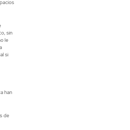
spacios
e
o, sin
o le
a
l si
ca han
s de