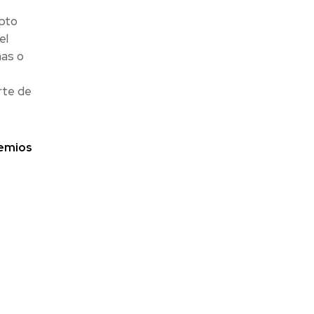
pto
el
ñas o
rte de
remios