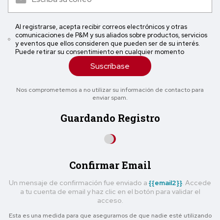
Al registrarse, acepta recibir correos electrónicos y otras
comunicaciones de P&M y sus aliados sobre productos, servicios
y eventos que ellos consideren que pueden ser de su interés.
Puede retirar su consentimiento en cualquier momento
Suscríbase
Nos comprometemos a no utilizar su información de contacto para
enviar spam.
Guardando Registro
Confirmar Email
Un mensaje de confirmación fue enviado a
{{email2}}
. Accede
a tu cuenta de email y haz clic en el botón para validar el
acceso.
Esta es una medida para que asegurarnos de que nadie esté utilizando