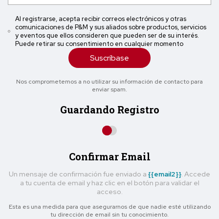
Al registrarse, acepta recibir correos electrónicos y otras
comunicaciones de P&M y sus aliados sobre productos, servicios
y eventos que ellos consideren que pueden ser de su interés.
Puede retirar su consentimiento en cualquier momento
Suscríbase
Nos comprometemos a no utilizar su información de contacto para
enviar spam.
Guardando Registro
Confirmar Email
Un mensaje de confirmación fue enviado a
{{email2}}
. Accede
a tu cuenta de email y haz clic en el botón para validar el
acceso.
Esta es una medida para que asegurarnos de que nadie esté utilizando
tu dirección de email sin tu conocimiento.