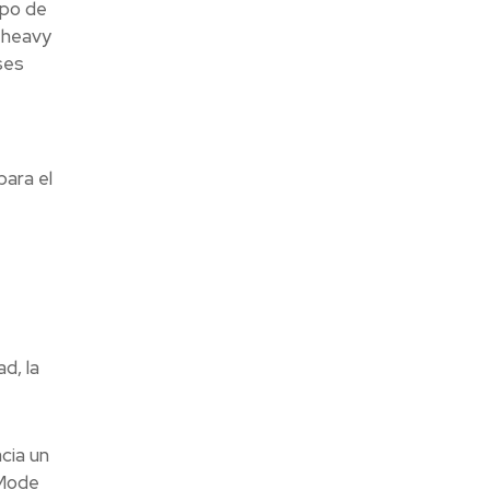
ipo de
 heavy
ses
para el
d, la
cia un
 Mode