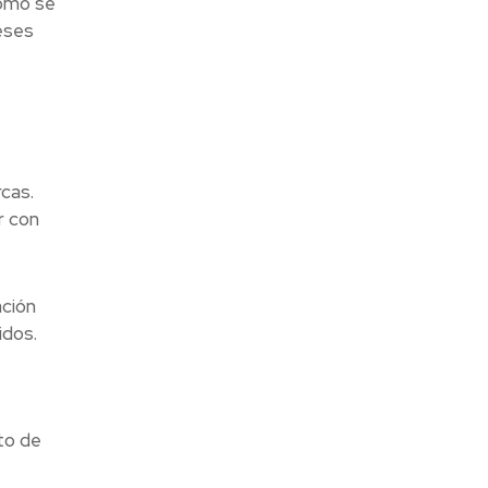
cómo se
eses
rcas.
r con
ción
idos.
to de