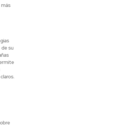
r más
gias
 de su
añas
permite
u
claros.
sobre