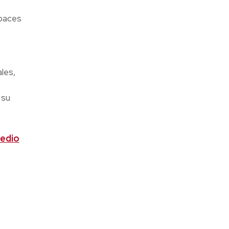
apaces
les,
 su
medio