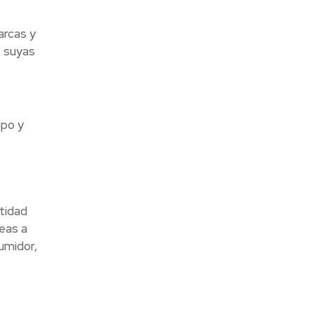
arcas y
s suyas
po y
ntidad
eas a
umidor,