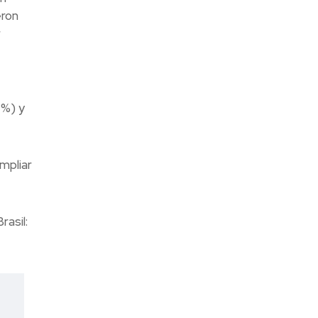
eron
r
4%) y
mpliar
asil: