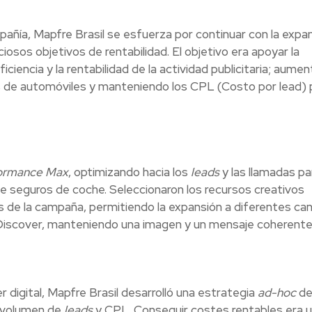
pañía, Mapfre Brasil se esfuerza por continuar con la expa
iosos objetivos de rentabilidad. El objetivo era apoyar la
iencia y la rentabilidad de la actividad publicitaria; aume
s de automóviles y manteniendo los CPL (Costo por lead) 
ormance Max
, optimizando hacia los
leads
y las llamadas pa
 de seguros de coche. Seleccionaron los recursos creativos
s de la campaña, permitiendo la expansión a diferentes ca
 Discover, manteniendo una imagen y un mensaje coherente
 digital, Mapfre Brasil desarrolló una estrategia
ad-hoc
d
e volumen de
leads
y CPL. Conseguir costes rentables era 