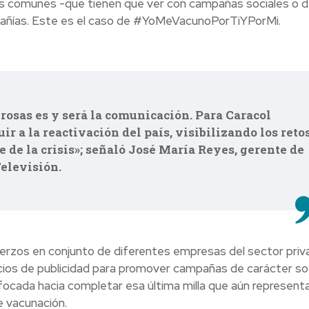
os comunes -que tienen que ver con campañas sociales o 
pañías. Este es el caso de #YoMeVacunoPorTiYPorMi.
osas es y será la comunicación. Para Caracol
r a la reactivación del país, visibilizando los reto
e de la crisis»; señaló José María Reyes, gerente de
Televisión.
erzos en conjunto de diferentes empresas del sector priv
cios de publicidad para promover campañas de carácter soc
cada hacia completar esa última milla que aún representa
e vacunación.