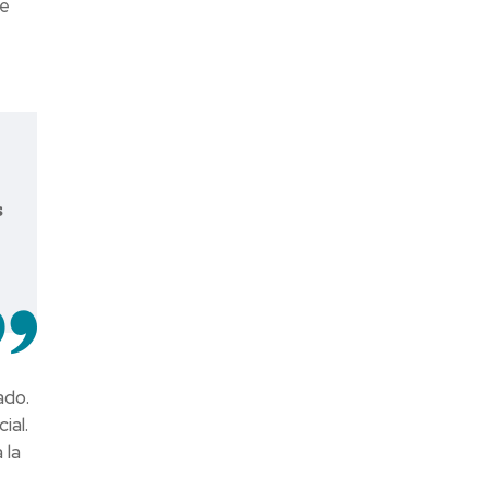
de
s
ado.
ial.
 la