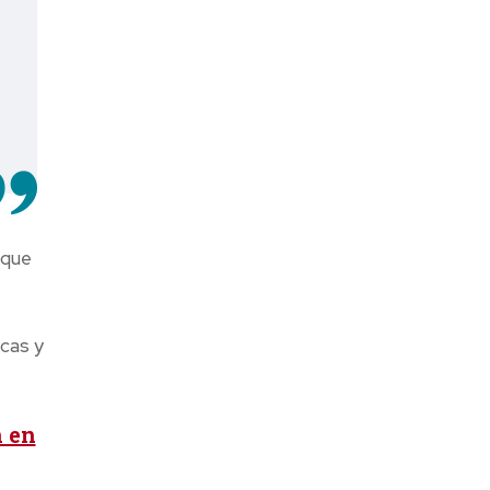
 que
cas y
n en