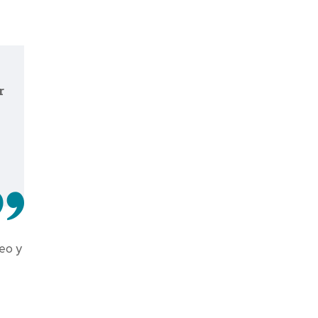
r
eo y