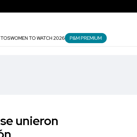
P&M PREMIUM
NTOS
WOMEN TO WATCH 2026
 se unieron
ón