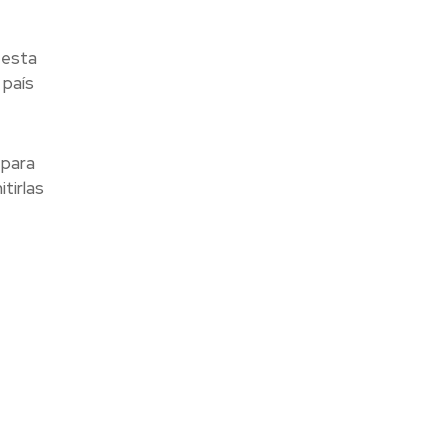
 esta
 país
 para
tirlas