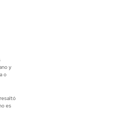
s
ano y
a o
resaltó
mo es