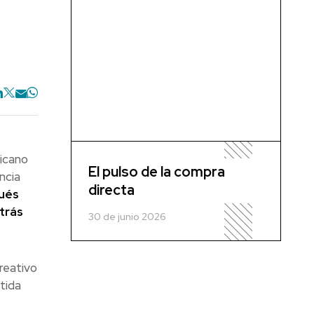
ricano
El pulso de la compra
ncia
directa
pués
trás
30 de junio 2026
reativo
tida