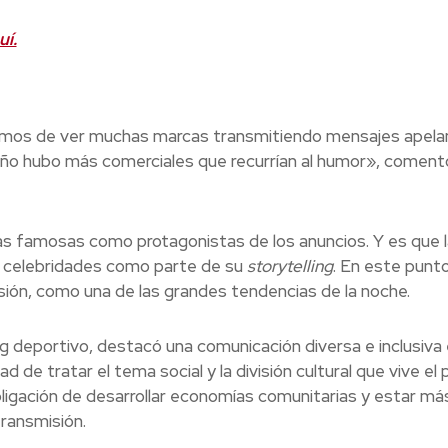
uí.
íamos de ver muchas marcas transmitiendo mensajes apela
año hubo más comerciales que recurrían al humor», comentó
s famosas como protagonistas de los anuncios. Y es que l
las celebridades como parte de su
storytelling
. En este punt
isión, como una de las grandes tendencias de la noche.
ng deportivo, destacó una comunicación diversa e inclusiva
 de tratar el tema social y la división cultural que vive el p
ligación de desarrollar economías comunitarias y estar má
transmisión.