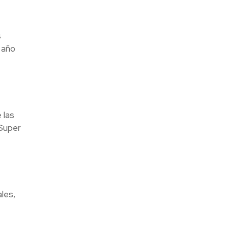
s
 año
 las
 Super
les,