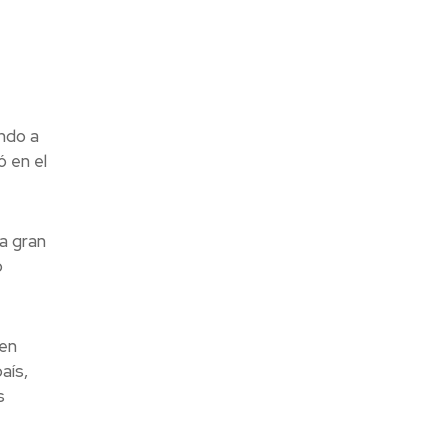
ndo a
 en el
a gran
o
 en
aís,
s