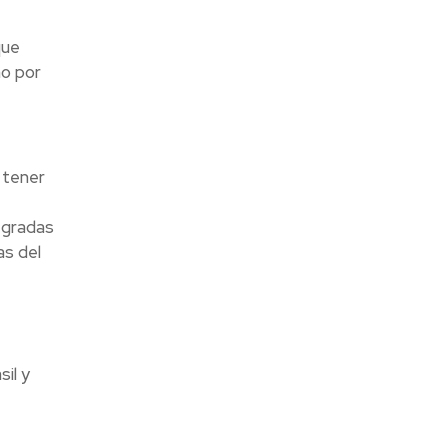
que
ño por
 tener
egradas
as del
il y