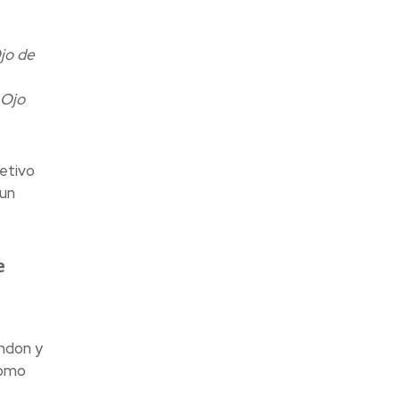
Ojo de
 Ojo
jetivo
 un
e
ndon y
como