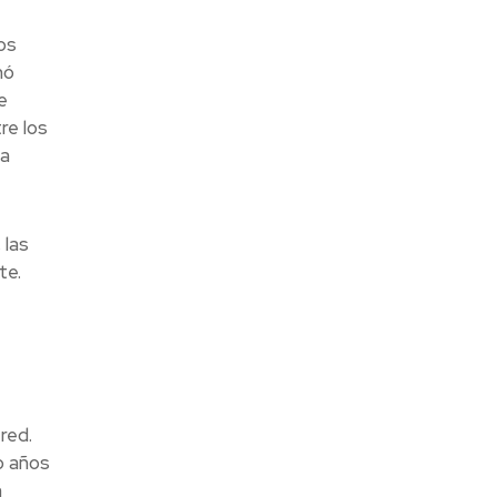
os
nó
e
re los
la
 las
te.
red.
o años
n