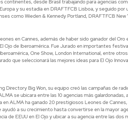
res continentes, desde Brasil trabajando para agencias co
r Europa y su estadía en DRAFTFCB Lisboa, y seguido por 
idenses como Wieden & Kennedy Portland, DRAFTFCB New 
Leones en Cannes, además de haber sido ganador del Oro e
l Ojo de Iberoamérica. Fue Jurado en importantes festiva
 Iberoamérica, One Show, London International, entre otros
rado que seleccionará las mejores ideas para El Ojo Innova
g Directory Big Won, su equipo creó las campañas de radi
LMA se ubicara entre las 10 agencias más galardonadas, a 
pa en ALMA ha ganado 20 prestigiosos Leones de Cannes, 1
e ayudó a su crecimiento hasta convertirse en la mayor ag
cia de EEUU en El Ojo y ubicar a su agencia entre las dos 