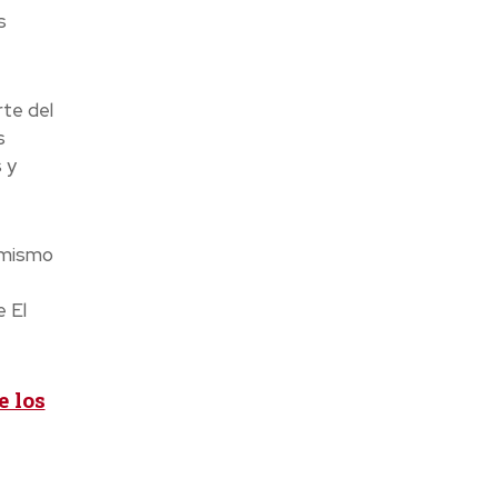
s
rte del
s
 y
l mismo
e El
e los