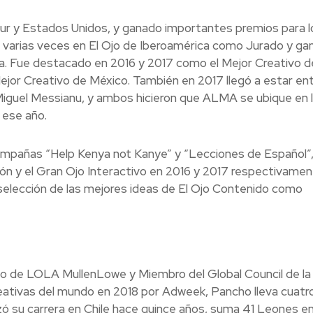
Sur y Estados Unidos, y ganado importantes premios para l
ó varias veces en El Ojo de Iberoamérica como Jurado y ga
ra. Fue destacado en 2016 y 2017 como el Mejor Creativo d
or Creativo de México. También en 2017 llegó a estar ent
s Miguel Messianu, y ambos hicieron que ALMA se ubique en 
 ese año.
ampañas “Help Kenya not Kanye” y “Lecciones de Español”,
ión y el Gran Ojo Interactivo en 2016 y 2017 respectivamen
a selección de las mejores ideas de El Ojo Contenido como
vo de LOLA MullenLowe y Miembro del Global Council de la 
eativas del mundo en 2018 por Adweek, Pancho lleva cuatr
 su carrera en Chile hace quince años, suma 41 Leones e