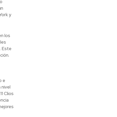
mo
un
York y
n los
les
. Este
ción.
o e
nivel
1 Clios
encia
mejores