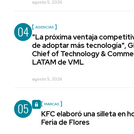
agosto 5, 2026
04
AGENCIAS
"La próxima ventaja competiti
de adoptar más tecnología", G
Chief of Technology & Comme
LATAM de VML
agosto 5, 2026
05
MARCAS
KFC elaboró una silleta en h
Feria de Flores