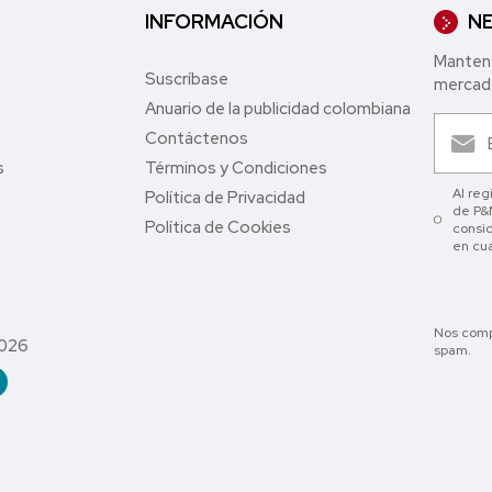
INFORMACIÓN
NE
Mantent
Suscríbase
mercade
Anuario de la publicidad colombiana
Contáctenos
s
Términos y Condiciones
Al reg
Política de Privacidad
de P&M
Política de Cookies
consid
en cu
Nos comp
2026
spam.