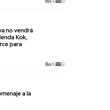
va no vendrá
lenda Kok,
rce para
omenaje a la