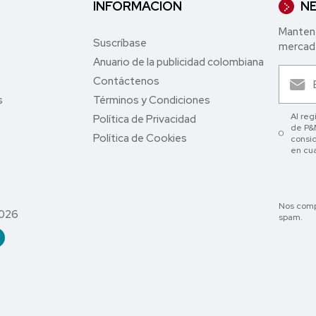
INFORMACIÓN
NE
Mantent
Suscríbase
mercade
Anuario de la publicidad colombiana
Contáctenos
s
Términos y Condiciones
Al reg
Política de Privacidad
de P&M
Política de Cookies
consid
en cu
Nos comp
2026
spam.