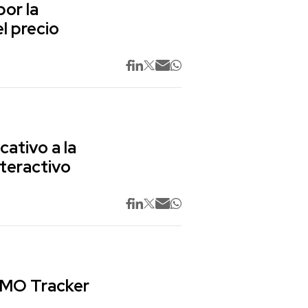
or la
l precio
cativo a la
nteractivo
 CMO Tracker