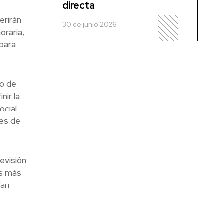
directa
erirán
30 de junio 2026
oraria,
 para
ro de
ir la
ocial
ues de
evisión
es más
ían