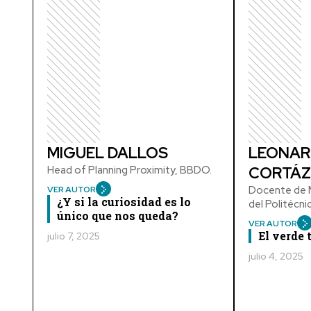
MIGUEL DALLOS
LEONAR
Head of Planning Proximity, BBDO.
CORTÁZ
Docente de M
VER AUTOR
¿Y si la curiosidad es lo
del Politécn
único que nos queda?
VER AUTOR
El verde
julio 7, 2025
julio 4, 2025