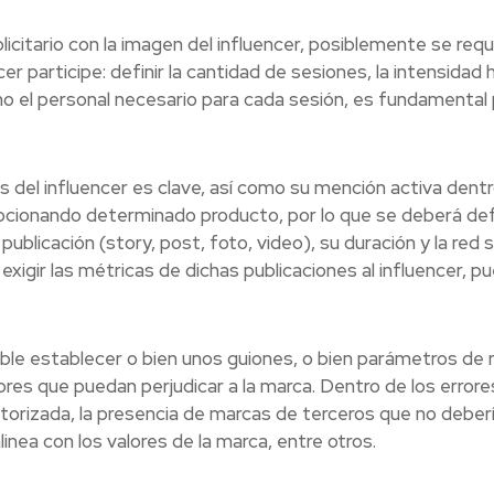
licitario con la imagen del influencer, posiblemente se requ
r participe: definir la cantidad de sesiones, la intensidad h
omo el personal necesario para cada sesión, es fundamental
.
s del influencer es clave, así como su mención activa dent
ionando determinado producto, por lo que se deberá defin
ublicación (story, post, foto, video), su duración y la red s
xigir las métricas de dichas publicaciones al influencer, p
le establecer o bien unos guiones, o bien parámetros de r
errores que puedan perjudicar a la marca. Dentro de los error
orizada, la presencia de marcas de terceros que no deber
inea con los valores de la marca, entre otros.