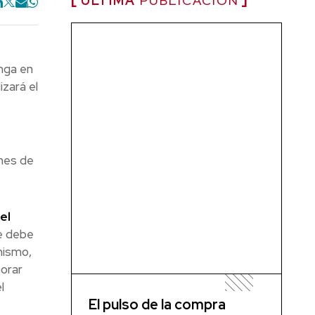
ÚLTIMA
PUBLICACIÓN
nga en
zará el
ones de
el
se debe
mismo,
borar
l
El pulso de la compra