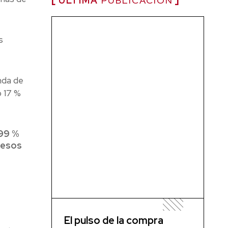
ÚLTIMA
PUBLICACIÓN
s
nda de
o 17 %
 99 %
pesos
El pulso de la compra