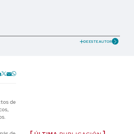
DE ESTE AUTOR
ctos de
cos,
os.
 más de