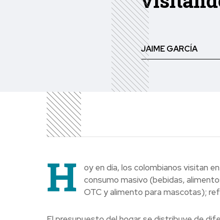
visitand
JAIME GARCÍA
H
oy en día, los colombianos visitan e
consumo masivo (bebidas, alimentos
OTC y alimento para mascotas); refl
El presupuesto del hogar se distribuye de dif