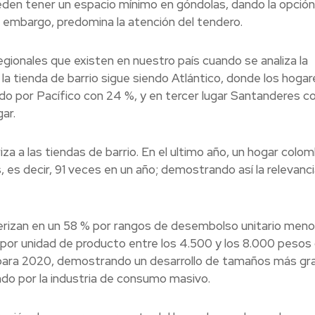
den tener un espacio mínimo en góndolas, dando la opción 
n embargo, predomina la atención del tendero.
gionales que existen en nuestro país cuando se analiza la
a la tienda de barrio sigue siendo Atlántico, donde los hogar
do por Pacífico con 24 %, y en tercer lugar Santanderes c
ar.
za a las tiendas de barrio. En el ultimo año, un hogar colo
, es decir, 91 veces en un año; demostrando así la relevanci
terizan en un 58 % por rangos de desembolso unitario meno
por unidad de producto entre los 4.500 y los 8.000 pesos
% para 2020, demostrando un desarrollo de tamaños más g
ando por la industria de consumo masivo.