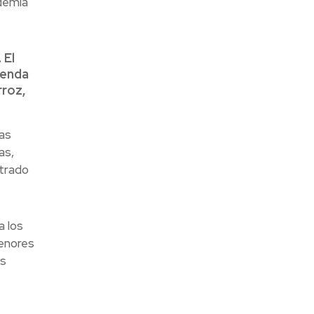
demia
 El
ienda
rroz,
as
as,
ntrado
a los
menores
os