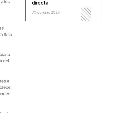
a los
directa
30 de junio 2026
es
on 18 %
mbiano
a del
res a
 crece
randes