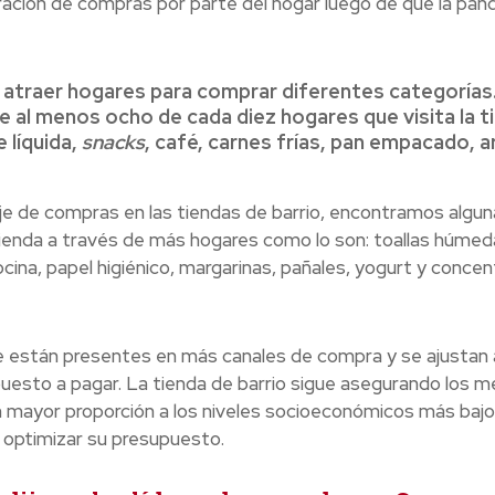
ación de compras por parte del hogar luego de que la pan
r atraer hogares para comprar diferentes categorías.
e al menos ocho de cada diez hogares que visita la t
 líquida,
snacks
, café, carnes frías, pan empacado, a
e de compras en las tiendas de barrio, encontramos algun
tienda a través de más hogares como lo son: toallas húmed
cina, papel higiénico, margarinas, pañales, yogurt y conce
 están presentes en más canales de compra y se ajustan 
esto a pagar. La tienda de barrio sigue asegurando los 
mayor proporción a los niveles socioeconómicos más baj
r optimizar su presupuesto.